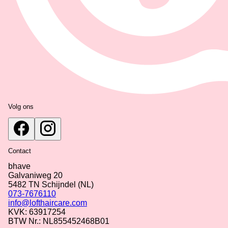
Volg ons
Contact
bhave
Galvaniweg 20
5482 TN
Schijndel
(NL)
073-7676110
info@lofthaircare.com
KVK: 63917254
BTW Nr.: NL855452468B01