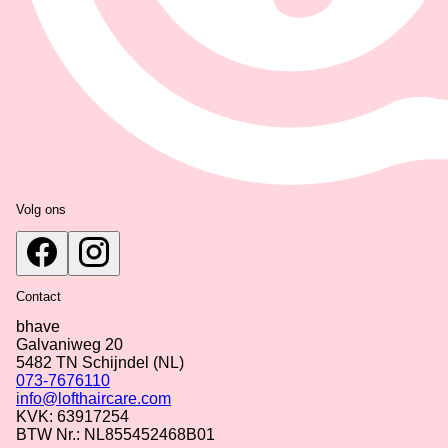
Volg ons
Contact
bhave
Galvaniweg 20
5482 TN
Schijndel
(NL)
073-7676110
info@lofthaircare.com
KVK: 63917254
BTW Nr.: NL855452468B01