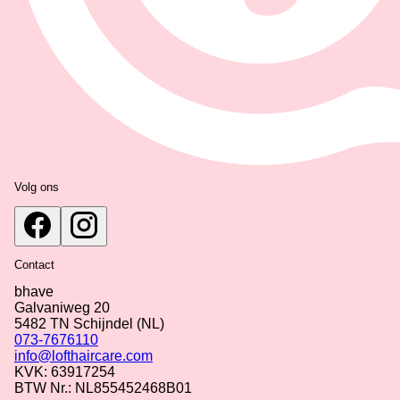
Volg ons
Contact
bhave
Galvaniweg 20
5482 TN
Schijndel
(NL)
073-7676110
info@lofthaircare.com
KVK: 63917254
BTW Nr.: NL855452468B01