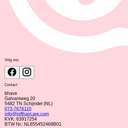
Volg ons
Contact
bhave
Galvaniweg 20
5482 TN
Schijndel
(NL)
073-7676110
info@lofthaircare.com
KVK: 63917254
BTW Nr.: NL855452468B01