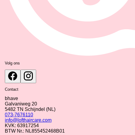
Volg ons
Contact
bhave
Galvaniweg 20
5482 TN
Schijndel
(NL)
073-7676110
info@lofthaircare.com
KVK: 63917254
BTW Nr.: NL855452468B01