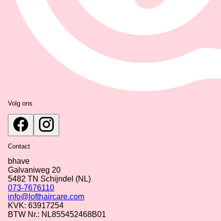
Volg ons
Contact
bhave
Galvaniweg 20
5482 TN
Schijndel
(NL)
073-7676110
info@lofthaircare.com
KVK: 63917254
BTW Nr.: NL855452468B01