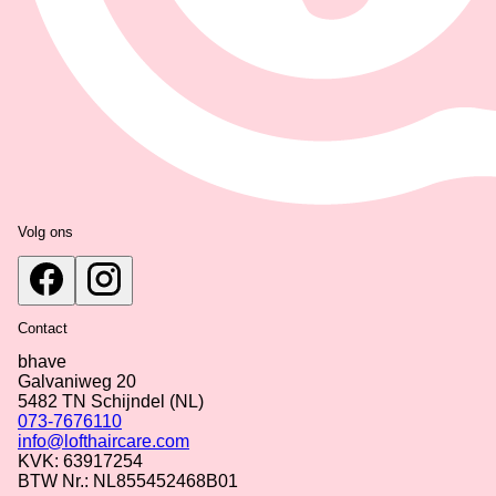
Volg ons
Contact
bhave
Galvaniweg 20
5482 TN
Schijndel
(NL)
073-7676110
info@lofthaircare.com
KVK: 63917254
BTW Nr.: NL855452468B01