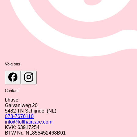
Volg ons
Contact
bhave
Galvaniweg 20
5482 TN
Schijndel
(NL)
073-7676110
info@lofthaircare.com
KVK: 63917254
BTW Nr.: NL855452468B01