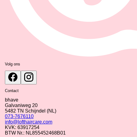
Volg ons
Contact
bhave
Galvaniweg 20
5482 TN
Schijndel
(NL)
073-7676110
info@lofthaircare.com
KVK: 63917254
BTW Nr.: NL855452468B01