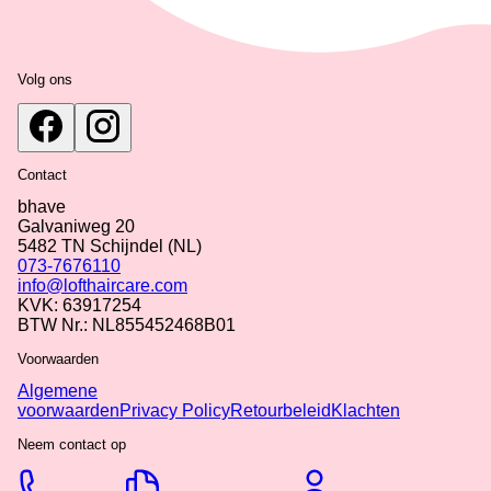
Volg ons
Contact
bhave
Galvaniweg 20
5482 TN
Schijndel
(NL)
073-7676110
info@lofthaircare.com
KVK: 63917254
BTW Nr.: NL855452468B01
Voorwaarden
Algemene
voorwaarden
Privacy Policy
Retourbeleid
Klachten
Neem contact op